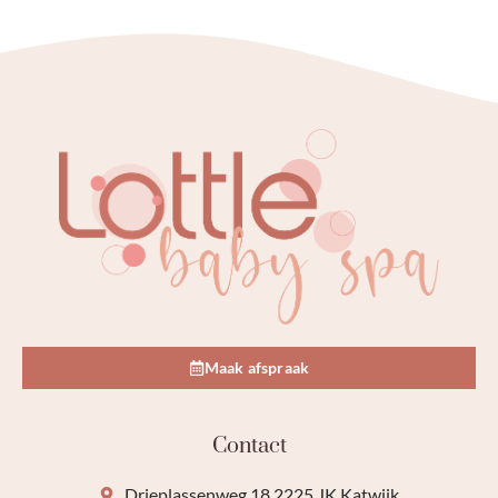
Maak afspraak
Contact
Drieplassenweg 18 2225 JK Katwijk