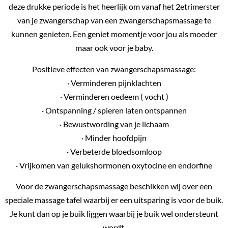
deze drukke periode is het heerlijk om vanaf het 2etrimerster
van je zwangerschap van een zwangerschapsmassage te
kunnen genieten. Een geniet momentje voor jou als moeder
maar ook voor je baby.
Positieve effecten van zwangerschapsmassage:
· Verminderen pijnklachten
· Verminderen oedeem ( vocht )
· Ontspanning / spieren laten ontspannen
· Bewustwording van je lichaam
· Minder hoofdpijn
· Verbeterde bloedsomloop
· Vrijkomen van gelukshormonen oxytocine en endorfine
Voor de zwangerschapsmassage beschikken wij over een
speciale massage tafel waarbij er een uitsparing is voor de buik.
Je kunt dan op je buik liggen waarbij je buik wel ondersteunt
wordt.