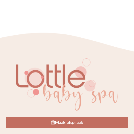
Maak afspraak