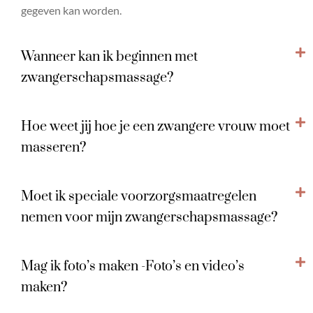
gegeven kan worden.
Wanneer kan ik beginnen met
zwangerschapsmassage?
Hoe weet jij hoe je een zwangere vrouw moet
masseren?
Moet ik speciale voorzorgsmaatregelen
nemen voor mijn zwangerschapsmassage?
Mag ik foto’s maken -Foto’s en video’s
maken?